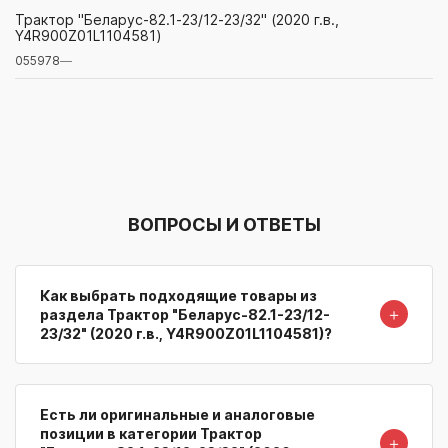
055978
—
Трактор "Беларус-82.1-23/12-23/32" (2020 г.в.,
Y4R900Z01L1104581)
Артикул/Бренд
Наименование
Поставщик/Склад
Наличи
055978
—
ВОПРОСЫ И ОТВЕТЫ
Как выбрать подходящие товары из
＋
раздела Трактор "Беларус-82.1-23/12-
23/32" (2020 г.в., Y4R900Z01L1104581)?
Есть ли оригинальные и аналоговые
позиции в категории Трактор
＋