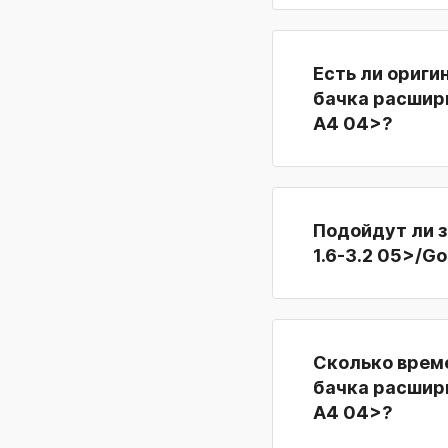
Есть ли ориги
бачка расширит
A4 04>?
Подойдут ли з
1.6-3.2 05>/Go
Сколько врем
бачка расширит
A4 04>?