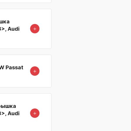
ышка
＋
3>, Audi
W Passat
＋
Крышка
＋
3>, Audi