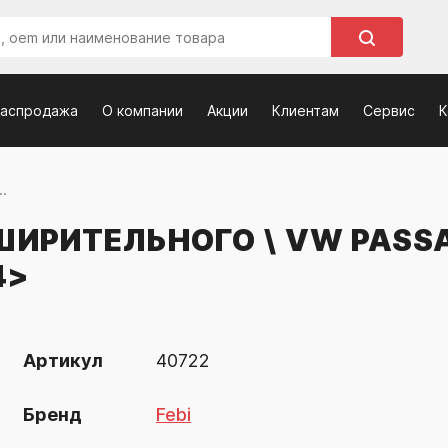
распродажа
О компании
Акции
Клиентам
Сервис
К
.
РИТЕЛЬНОГО \ VW PASSAT 
4>
Артикул
40722
Бренд
Febi