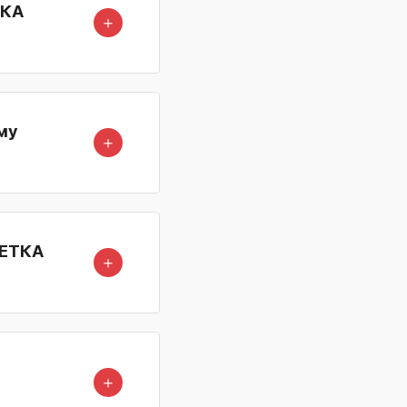
ТКА
＋
му
＋
ЩЕТКА
＋
＋