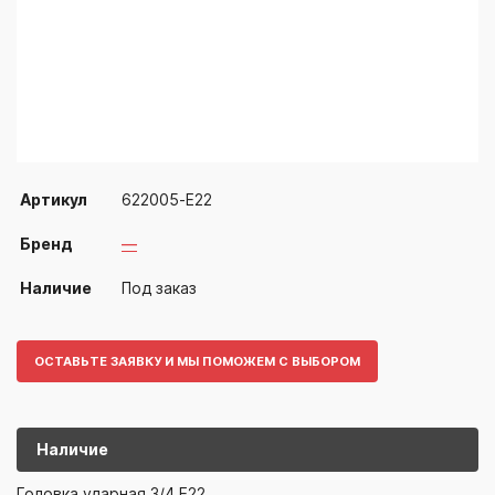
Артикул
622005-Е22
Бренд
—
Наличие
Под заказ
ОСТАВЬТЕ ЗАЯВКУ И МЫ ПОМОЖЕМ С ВЫБОРОМ
Наличие
622005-Е22
—
Головка ударная 3/4 Е22