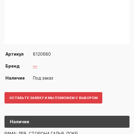
Артикул
8120680
Бренд
—
Наличие
Под заказ
ОСТАВЬТЕ ЗАЯВКУ И МЫ ПОМОЖЕМ С ВЫБОРОМ
Наличие
8120680
—
РАМА: ЛЕВ. СТОРОНА ГАЛЬВ. ПОКР.