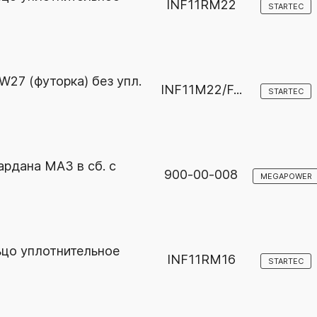
INF11RM22
STARTEC
W27 (футорка) без упл.
INF11M22/F...
STARTEC
ардана МАЗ в сб. с
900-00-008
MEGAPOWER
ьцо уплотнительное
INF11RM16
STARTEC