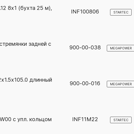
2 8х1 (бухта 25 м),
INF100806
STARTEC
стремянки задней с
900-00-038
MEGAPOWER
х1.5х105.0 длинный
900-00-016
MEGAPOWER
W00 с упл. кольцом
INF11M22
STARTEC