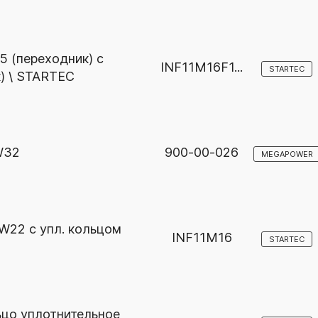
5 (переходник) с
INF11M16F1...
STARTEC
к) \ STARTEC
W32
900-00-026
MEGAPOWER
W22 с упл. кольцом
INF11M16
STARTEC
ьцо уплотнительное