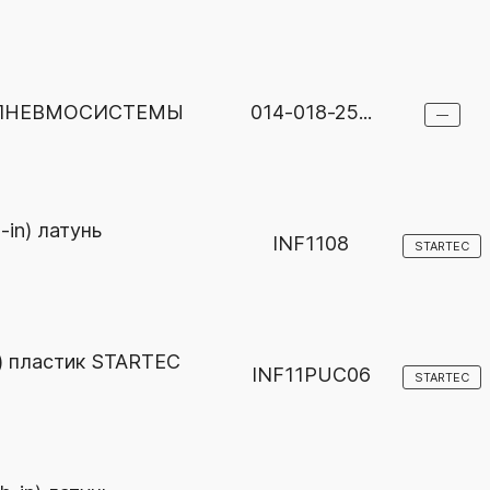
 ПНЕВМОСИСТЕМЫ
014-018-25...
—
in) латунь
INF1108
STARTEC
) пластик STARTEC
INF11PUC06
STARTEC