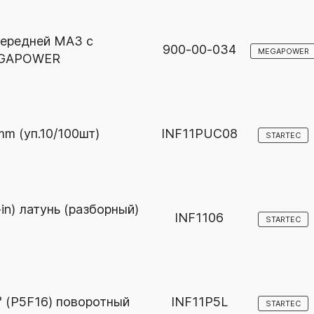
передней МАЗ с
900-00-034
MEGAPOWER
MEGAPOWER
m (уп.10/100шт)
INF11PUC08
STARTEC
in) латунь (разборный)
INF1106
STARTEC
° (P5F16) поворотный
INF11P5L
STARTEC