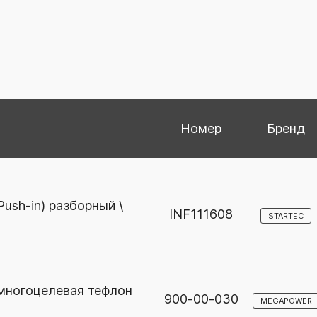
Номер
Бренд
ush-in) разборный \
INF111608
STARTEC
 многоцелевая тефлон
900-00-030
MEGAPOWER