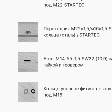
под М22 STARTEC
Переходник М22х1,5/м16х1,5 S
кольца (сталь) \ STARTEC
Болт М14-55-1,5 SW22 (10.9) к
гайкой и гровером
Кольцо упорное фитинга + кол
под М16