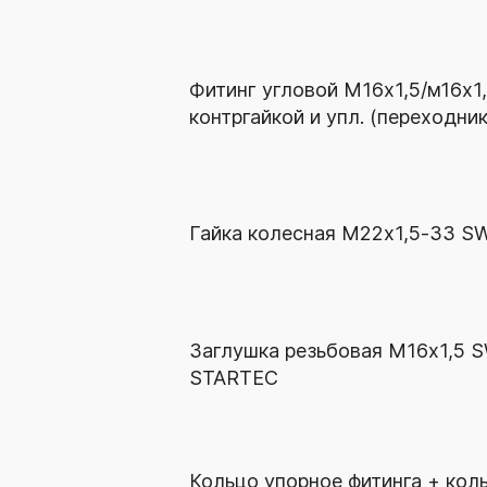
Фитинг угловой М16х1,5/м16х1,
контргайкой и упл. (переходни
Гайка колесная М22х1,5-33 S
Заглушка резьбовая М16х1,5 S
STARTEC
Кольцо упорное фитинга + кол