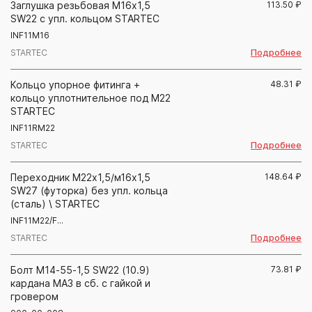
Заглушка резьбовая М16х1,5
113.50
₽
SW22 с упл. кольцом STARTEC
INF11M16
Подробнее
STARTEC
Кольцо упорное фитинга +
48.31
₽
кольцо уплотнительное под М22
STARTEC
INF11RM22
Подробнее
STARTEC
Переходник М22х1,5/м16х1,5
148.64
₽
SW27 (футорка) без упл. кольца
(сталь) \ STARTEC
INF11M22/F...
Подробнее
STARTEC
Болт М14-55-1,5 SW22 (10.9)
73.81
₽
кардана МАЗ в сб. с гайкой и
гровером