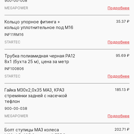
900-00-008
Подробнее
MEGAPOWER
Кольцо упорное фитинга +
35.37
₽
кольцо уплотнительное под М16
INF11RM16
Подробнее
STARTEC
Трубка полиамидная черная PA12
95.69
₽
8х1 (бухта 25 м), цена за метр
INF100806
Подробнее
STARTEC
Гайка М30х2,0х35 МАЗ, КРАЗ
185.13
₽
стремянки задней с насечкой
тефлон
900-00-038
Подробнее
MEGAPOWER
Болт ступицы МАЗ колеса
202.71
₽