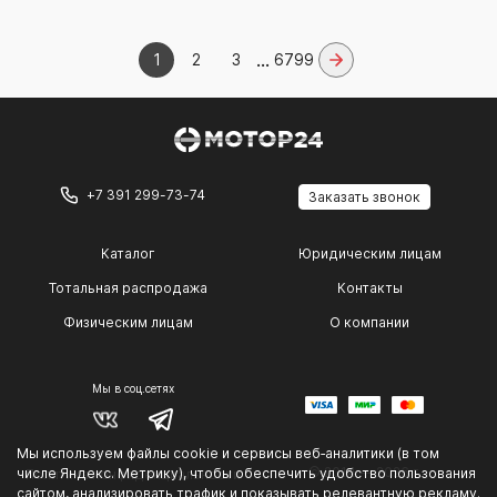
...
1
2
3
6799
+7 391 299-73-74
Заказать звонок
Каталог
Юридическим лицам
Тотальная распродажа
Контакты
Физическим лицам
О компании
Мы в соц.сетях
Мы используем файлы cookie и сервисы веб‑аналитики (в том
© 2014 — 2026 г.
числе Яндекс. Метрику), чтобы обеспечить удобство пользования
Политика конфиденциальности
.
сайтом, анализировать трафик и показывать релевантную рекламу.