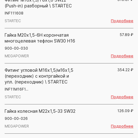
(Push-in) разборный \ STARTEC
INF111608
Подробнее
STARTEC
Гайка М20х1,5-6Н корончатая
57.89
₽
многоцелевая тефлон SW30 H16
900-00-030
Подробнее
MEGAPOWER
Фитинг угловой М16х1,5/м16х1,5
354.22
₽
(переходник) с контргайкой и
упл. (переходник) \ STARTEC
INF11M16F1...
Подробнее
STARTEC
Гайка колесная М22х1,5-33 SW32
126.09
₽
900-00-026
Подробнее
MEGAPOWER