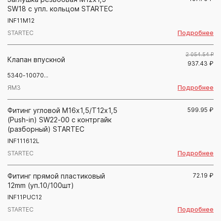
SW18 с упл. кольцом STARTEC
INF11M12
Подробнее
STARTEC
2 054.54 ₽
Клапан впускной
937.43
₽
5340-10070...
Подробнее
ЯМЗ
Фитинг угловой М16х1,5/Т12х1,5
599.95
₽
(Push-in) SW22-00 с контргайк
(разборный) STARTEC
INF111612L
Подробнее
STARTEC
Фитинг прямой пластиковый
72.19
₽
12mm (уп.10/100шт)
INF11PUC12
Подробнее
STARTEC