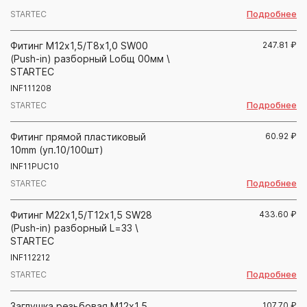
Подробнее
STARTEC
Фитинг М12х1,5/Т8х1,0 SW00
247.81
₽
(Push-in) разборный Lобщ 00мм \
STARTEC
INF111208
Подробнее
STARTEC
Фитинг прямой пластиковый
60.92
₽
10mm (уп.10/100шт)
INF11PUC10
Подробнее
STARTEC
Фитинг М22х1,5/Т12х1,5 SW28
433.60
₽
(Push-in) разборный L=33 \
STARTEC
INF112212
Подробнее
STARTEC
Заглушка резьбовая М12х1,5
107.70
₽