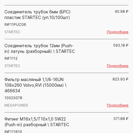
Соединитель трубок 6мм (БРС)
40.98
₽
пластик STARTEC (уп.10/100шт)
INF11PUC06
Подробнее
STARTEC
Соединитель трубок 12мм (Push-
593.18
₽
in) латунь (разборный) \ STARTEC
INF1112
Подробнее
STARTEC
Фильтр масляный 1,1/8-16UN
823.93
₽
108х260 Volvo,RVI (15000км) \
466634
10023078
Подробнее
MEGAPOWER
Фитинг М16х1,5/Т10х1,0 SW22
371.88
₽
(Push-in) разборный \ STARTEC
INF111610