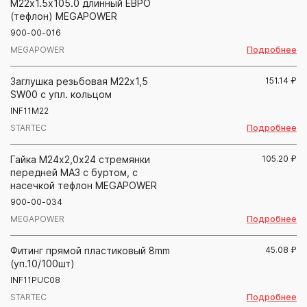
М22х1.5х105.0 длинный ЕВРО
(тефлон) MEGAPOWER
900-00-016
Подробнее
MEGAPOWER
Заглушка резьбовая М22х1,5
151.14
₽
SW00 с упл. кольцом
INF11M22
Подробнее
STARTEC
Гайка М24х2,0х24 стремянки
105.20
₽
передней МАЗ с буртом, с
насечкой тефлон MEGAPOWER
900-00-034
Подробнее
MEGAPOWER
Фитинг прямой пластиковый 8mm
45.08
₽
(уп.10/100шт)
INF11PUC08
Подробнее
STARTEC