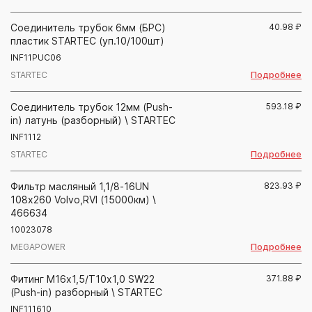
Соединитель трубок 6мм (БРС)
40.98
₽
пластик STARTEC (уп.10/100шт)
INF11PUC06
Подробнее
STARTEC
Соединитель трубок 12мм (Push-
593.18
₽
in) латунь (разборный) \ STARTEC
INF1112
Подробнее
STARTEC
Фильтр масляный 1,1/8-16UN
823.93
₽
108х260 Volvo,RVI (15000км) \
466634
10023078
Подробнее
MEGAPOWER
Фитинг М16х1,5/Т10х1,0 SW22
371.88
₽
(Push-in) разборный \ STARTEC
INF111610