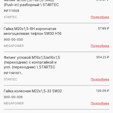
(Push-in) разборный \ STARTEC
INF111608
Подробнее
STARTEC
Гайка М20х1,5-6Н корончатая
57.89
₽
многоцелевая тефлон SW30 H16
900-00-030
Подробнее
MEGAPOWER
Фитинг угловой М16х1,5/м16х1,5
354.22
₽
(переходник) с контргайкой и
упл. (переходник) \ STARTEC
INF11M16F1...
Подробнее
STARTEC
Гайка колесная М22х1,5-33 SW32
126.09
₽
900-00-026
Подробнее
MEGAPOWER