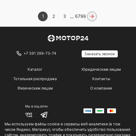
...
1
2
3
6799
+7 391 299-73-74
Заказать звонок
Каталог
Юридическим лицам
Тотальная распродажа
Контакты
Физическим лицам
О компании
Мы в соц.сетях
Мы используем файлы cookie и сервисы веб‑аналитики (в том
© 2014 — 2026 г.
числе Яндекс. Метрику), чтобы обеспечить удобство пользования
Политика конфиденциальности
.
сайтом, анализировать трафик и показывать релевантную рекламу.