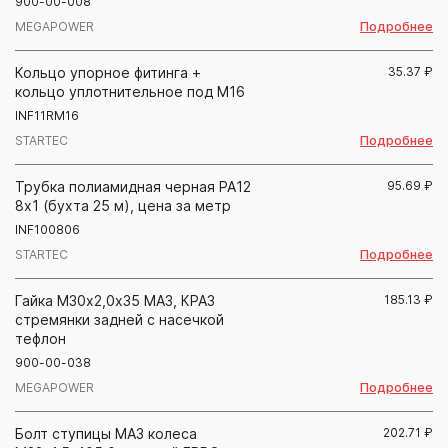
900-00-008
Подробнее
MEGAPOWER
Кольцо упорное фитинга +
35.37
₽
кольцо уплотнительное под М16
INF11RM16
Подробнее
STARTEC
Трубка полиамидная черная PA12
95.69
₽
8х1 (бухта 25 м), цена за метр
INF100806
Подробнее
STARTEC
Гайка М30х2,0х35 МАЗ, КРАЗ
185.13
₽
стремянки задней с насечкой
тефлон
900-00-038
Подробнее
MEGAPOWER
Болт ступицы МАЗ колеса
202.71
₽