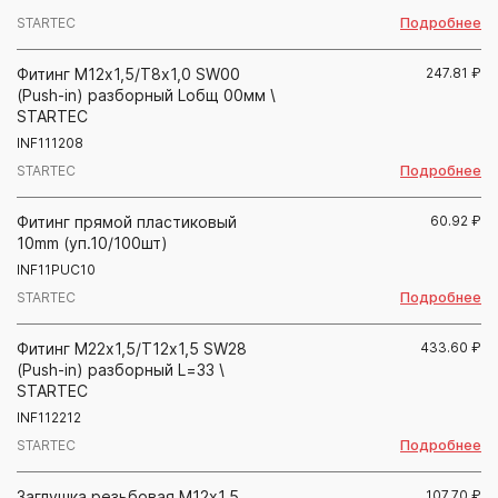
Подробнее
STARTEC
Фитинг М12х1,5/Т8х1,0 SW00
247.81
₽
(Push-in) разборный Lобщ 00мм \
STARTEC
INF111208
Подробнее
STARTEC
Фитинг прямой пластиковый
60.92
₽
10mm (уп.10/100шт)
INF11PUC10
Подробнее
STARTEC
Фитинг М22х1,5/Т12х1,5 SW28
433.60
₽
(Push-in) разборный L=33 \
STARTEC
INF112212
Подробнее
STARTEC
Заглушка резьбовая М12х1,5
107.70
₽