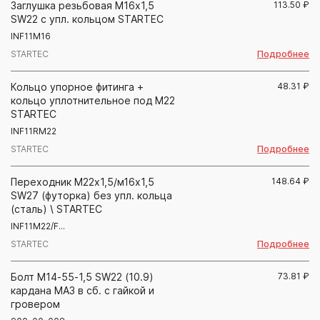
Заглушка резьбовая М16х1,5
113.50
₽
SW22 с упл. кольцом STARTEC
INF11M16
Подробнее
STARTEC
Кольцо упорное фитинга +
48.31
₽
кольцо уплотнительное под М22
STARTEC
INF11RM22
Подробнее
STARTEC
Переходник М22х1,5/м16х1,5
148.64
₽
SW27 (футорка) без упл. кольца
(сталь) \ STARTEC
INF11M22/F...
Подробнее
STARTEC
Болт М14-55-1,5 SW22 (10.9)
73.81
₽
кардана МАЗ в сб. с гайкой и
гровером