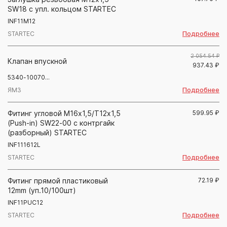
SW18 с упл. кольцом STARTEC
INF11M12
Подробнее
STARTEC
2 054.54 ₽
Клапан впускной
937.43
₽
5340-10070...
Подробнее
ЯМЗ
Фитинг угловой М16х1,5/Т12х1,5
599.95
₽
(Push-in) SW22-00 с контргайк
(разборный) STARTEC
INF111612L
Подробнее
STARTEC
Фитинг прямой пластиковый
72.19
₽
12mm (уп.10/100шт)
INF11PUC12
Подробнее
STARTEC