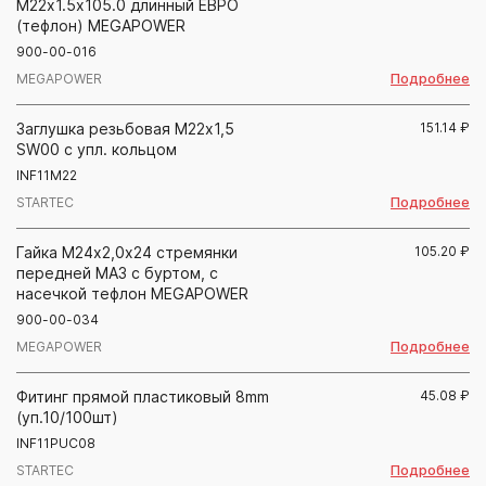
М22х1.5х105.0 длинный ЕВРО
(тефлон) MEGAPOWER
900-00-016
Подробнее
MEGAPOWER
Заглушка резьбовая М22х1,5
151.14
₽
SW00 с упл. кольцом
INF11M22
Подробнее
STARTEC
Гайка М24х2,0х24 стремянки
105.20
₽
передней МАЗ с буртом, с
насечкой тефлон MEGAPOWER
900-00-034
Подробнее
MEGAPOWER
Фитинг прямой пластиковый 8mm
45.08
₽
(уп.10/100шт)
INF11PUC08
Подробнее
STARTEC