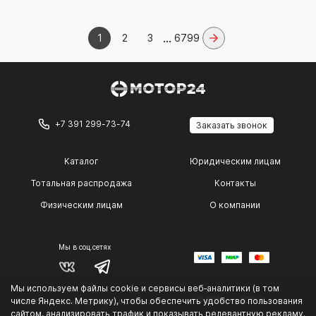
...
1
2
3
6799
+7 391 299-73-74
Заказать звонок
Каталог
Юридическим лицам
Тотальная распродажа
Контакты
Физическим лицам
О компании
Мы в соц.сетях
Мы используем файлы cookie и сервисы веб‑аналитики (в том
© 2014 — 2026 г.
числе Яндекс. Метрику), чтобы обеспечить удобство пользования
Политика конфиденциальности
.
сайтом, анализировать трафик и показывать релевантную рекламу.