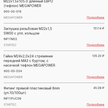
М22х1.5х105.0 длинный ЕВРО
(тефлон) MEGAPOWER
900-00-016
Подробнее
MEGAPOWER
Заглушка резьбовая М22х1,5
151.14
₽
SW00 с упл. кольцом
INF11M22
Подробнее
STARTEC
Гайка М24х2,0х24 стремянки
105.20
₽
передней МАЗ с буртом, с
насечкой тефлон MEGAPOWER
900-00-034
Подробнее
MEGAPOWER
Фитинг прямой пластиковый 8mm
45.08
₽
(уп.10/100шт)
INF11PUC08
Подробнее
STARTEC