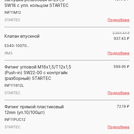
SW18 с упл. кольцом STARTEC
INF11M12
Подробнее
STARTEC
2 054.54 ₽
Клапан впускной
937.43
₽
5340-10070...
Подробнее
ЯМЗ
Фитинг угловой М16х1,5/Т12х1,5
599.95
₽
(Push-in) SW22-00 с контргайк
(разборный) STARTEC
INF111612L
Подробнее
STARTEC
Фитинг прямой пластиковый
72.19
₽
12mm (уп.10/100шт)
INF11PUC12
Подробнее
STARTEC