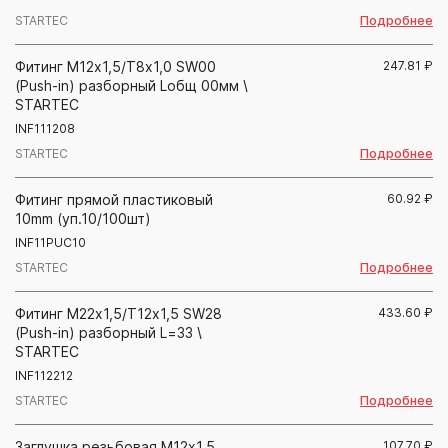
Подробнее
STARTEC
Фитинг М12х1,5/Т8х1,0 SW00
247.81
₽
(Push-in) разборный Lобщ 00мм \
STARTEC
INF111208
Подробнее
STARTEC
Фитинг прямой пластиковый
60.92
₽
10mm (уп.10/100шт)
INF11PUC10
Подробнее
STARTEC
Фитинг М22х1,5/Т12х1,5 SW28
433.60
₽
(Push-in) разборный L=33 \
STARTEC
INF112212
Подробнее
STARTEC
Заглушка резьбовая М12х1,5
107.70
₽