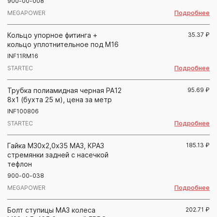
900-00-008
Подробнее
MEGAPOWER
Кольцо упорное фитинга +
35.37
₽
кольцо уплотнительное под М16
INF11RM16
Подробнее
STARTEC
Трубка полиамидная черная PA12
95.69
₽
8х1 (бухта 25 м), цена за метр
INF100806
Подробнее
STARTEC
Гайка М30х2,0х35 МАЗ, КРАЗ
185.13
₽
стремянки задней с насечкой
тефлон
900-00-038
Подробнее
MEGAPOWER
Болт ступицы МАЗ колеса
202.71
₽