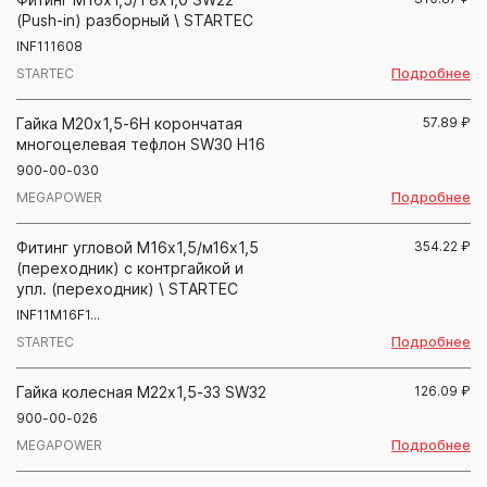
(Push-in) разборный \ STARTEC
INF111608
Подробнее
STARTEC
Гайка М20х1,5-6Н корончатая
57.89
₽
многоцелевая тефлон SW30 H16
900-00-030
Подробнее
MEGAPOWER
Фитинг угловой М16х1,5/м16х1,5
354.22
₽
(переходник) с контргайкой и
упл. (переходник) \ STARTEC
INF11M16F1...
Подробнее
STARTEC
Гайка колесная М22х1,5-33 SW32
126.09
₽
900-00-026
Подробнее
MEGAPOWER