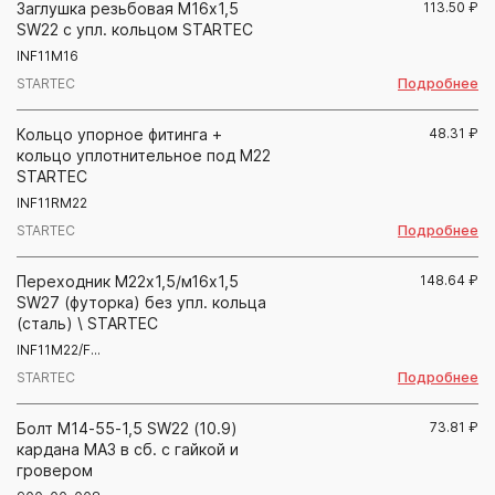
Заглушка резьбовая М16х1,5
113.50
₽
SW22 с упл. кольцом STARTEC
INF11M16
Подробнее
STARTEC
Кольцо упорное фитинга +
48.31
₽
кольцо уплотнительное под М22
STARTEC
INF11RM22
Подробнее
STARTEC
Переходник М22х1,5/м16х1,5
148.64
₽
SW27 (футорка) без упл. кольца
(сталь) \ STARTEC
INF11M22/F...
Подробнее
STARTEC
Болт М14-55-1,5 SW22 (10.9)
73.81
₽
кардана МАЗ в сб. с гайкой и
гровером