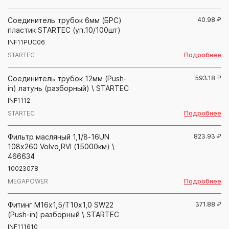
Соединитель трубок 6мм (БРС)
40.98
₽
пластик STARTEC (уп.10/100шт)
INF11PUC06
Подробнее
STARTEC
Соединитель трубок 12мм (Push-
593.18
₽
in) латунь (разборный) \ STARTEC
INF1112
Подробнее
STARTEC
Фильтр масляный 1,1/8-16UN
823.93
₽
108х260 Volvo,RVI (15000км) \
466634
10023078
Подробнее
MEGAPOWER
Фитинг М16х1,5/Т10х1,0 SW22
371.88
₽
(Push-in) разборный \ STARTEC
INF111610