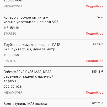
900-00-008
Подробнее
MEGAPOWER
Кольцо упорное фитинга +
35.37
₽
кольцо уплотнительное под М16
INF11RM16
Подробнее
STARTEC
Трубка полиамидная черная PA12
95.69
₽
8х1 (бухта 25 м), цена за метр
INF100806
Подробнее
STARTEC
Гайка М30х2,0х35 МАЗ, КРАЗ
185.13
₽
стремянки задней с насечкой
тефлон
900-00-038
Подробнее
MEGAPOWER
Болт ступицы МАЗ колеса
202.71
₽