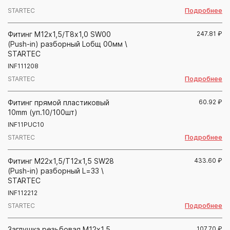
Подробнее
STARTEC
Фитинг М12х1,5/Т8х1,0 SW00
247.81
₽
(Push-in) разборный Lобщ 00мм \
STARTEC
INF111208
Подробнее
STARTEC
Фитинг прямой пластиковый
60.92
₽
10mm (уп.10/100шт)
INF11PUC10
Подробнее
STARTEC
Фитинг М22х1,5/Т12х1,5 SW28
433.60
₽
(Push-in) разборный L=33 \
STARTEC
INF112212
Подробнее
STARTEC
Заглушка резьбовая М12х1,5
107.70
₽