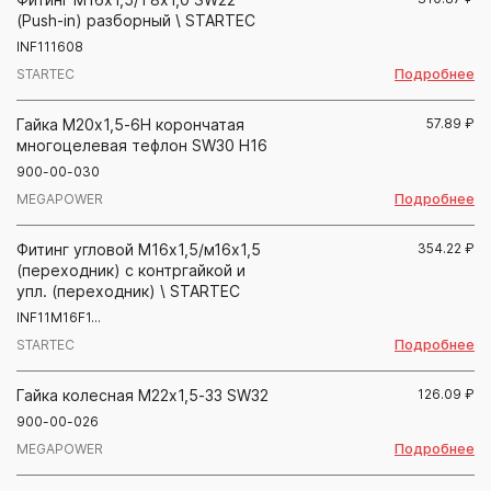
(Push-in) разборный \ STARTEC
INF111608
Подробнее
STARTEC
Гайка М20х1,5-6Н корончатая
57.89
₽
многоцелевая тефлон SW30 H16
900-00-030
Подробнее
MEGAPOWER
Фитинг угловой М16х1,5/м16х1,5
354.22
₽
(переходник) с контргайкой и
упл. (переходник) \ STARTEC
INF11M16F1...
Подробнее
STARTEC
Гайка колесная М22х1,5-33 SW32
126.09
₽
900-00-026
Подробнее
MEGAPOWER