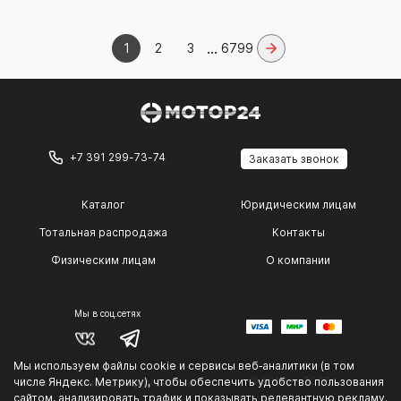
...
1
2
3
6799
+7 391 299-73-74
Заказать звонок
Каталог
Юридическим лицам
Тотальная распродажа
Контакты
Физическим лицам
О компании
Мы в соц.сетях
Мы используем файлы cookie и сервисы веб‑аналитики (в том
© 2014 — 2026 г.
числе Яндекс. Метрику), чтобы обеспечить удобство пользования
Политика конфиденциальности
.
сайтом, анализировать трафик и показывать релевантную рекламу.