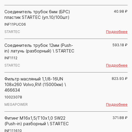
Соединитель трубок 6мм (БРС)
40.98
₽
пластик STARTEC (уп.10/100шт)
INF11PUC06
Подробнее
STARTEC
Соединитель трубок 12мм (Push-
593.18
₽
in) латунь (разборный) \ STARTEC
INF1112
Подробнее
STARTEC
Фильтр масляный 1,1/8-16UN
823.93
₽
108х260 Volvo,RVI (15000км) \
466634
10023078
Подробнее
MEGAPOWER
Фитинг М16х1,5/Т10х1,0 SW22
371.88
₽
(Push-in) разборный \ STARTEC
INF111610