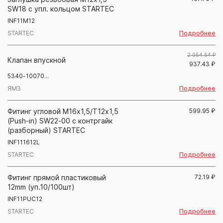
SW18 с упл. кольцом STARTEC
INF11M12
Подробнее
STARTEC
2 054.54 ₽
Клапан впускной
937.43
₽
5340-10070...
Подробнее
ЯМЗ
Фитинг угловой М16х1,5/Т12х1,5
599.95
₽
(Push-in) SW22-00 с контргайк
(разборный) STARTEC
INF111612L
Подробнее
STARTEC
Фитинг прямой пластиковый
72.19
₽
12mm (уп.10/100шт)
INF11PUC12
Подробнее
STARTEC