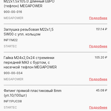
М22х1.5х105.0 длинный ЕВРО
(тефлон) MEGAPOWER
900-00-016
Подробнее
MEGAPOWER
Заглушка резьбовая М22х1,5
151.14
₽
SW00 с упл. кольцом
INF11M22
Подробнее
STARTEC
Гайка М24х2,0х24 стремянки
105.20
₽
передней МАЗ с буртом, с
насечкой тефлон MEGAPOWER
900-00-034
Подробнее
MEGAPOWER
Фитинг прямой пластиковый 8mm
45.08
₽
(уп.10/100шт)
INF11PUC08
Подробнее
STARTEC