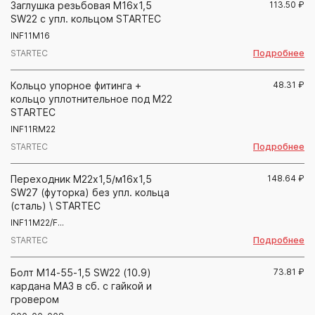
Заглушка резьбовая М16х1,5
113.50
₽
SW22 с упл. кольцом STARTEC
INF11M16
Подробнее
STARTEC
Кольцо упорное фитинга +
48.31
₽
кольцо уплотнительное под М22
STARTEC
INF11RM22
Подробнее
STARTEC
Переходник М22х1,5/м16х1,5
148.64
₽
SW27 (футорка) без упл. кольца
(сталь) \ STARTEC
INF11M22/F...
Подробнее
STARTEC
Болт М14-55-1,5 SW22 (10.9)
73.81
₽
кардана МАЗ в сб. с гайкой и
гровером