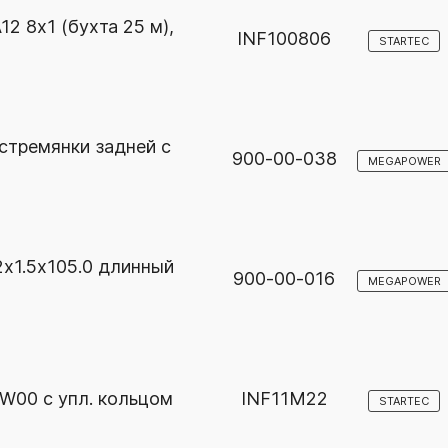
2 8х1 (бухта 25 м),
INF100806
STARTEC
стремянки задней с
900-00-038
MEGAPOWER
х1.5х105.0 длинный
900-00-016
MEGAPOWER
W00 с упл. кольцом
INF11M22
STARTEC