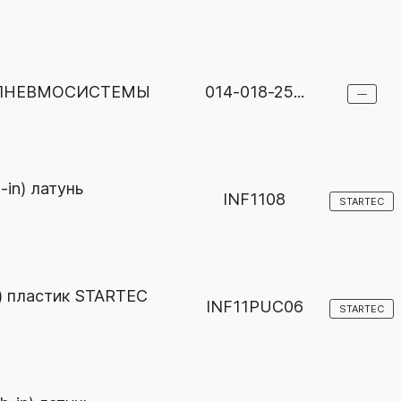
 ПНЕВМОСИСТЕМЫ
014-018-25...
—
in) латунь
INF1108
STARTEC
) пластик STARTEC
INF11PUC06
STARTEC