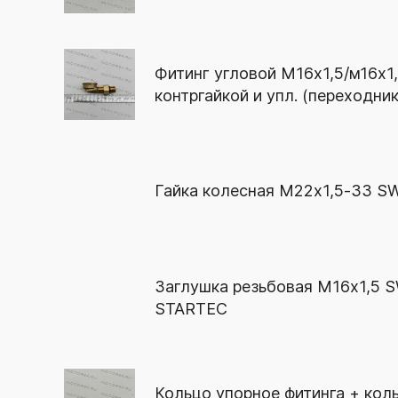
Фитинг угловой М16х1,5/м16х1,
контргайкой и упл. (переходни
Гайка колесная М22х1,5-33 S
Заглушка резьбовая М16х1,5 S
STARTEC
Кольцо упорное фитинга + кол