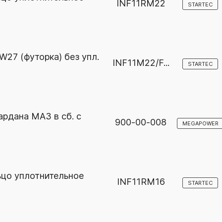
INF11RM22
STARTEC
W27 (футорка) без упл.
INF11M22/F...
STARTEC
ардана МАЗ в сб. с
900-00-008
MEGAPOWER
ьцо уплотнительное
INF11RM16
STARTEC