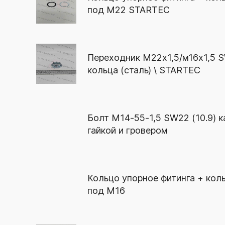
под М22 STARTEC
Переходник М22х1,5/м16х1,5 S
кольца (сталь) \ STARTEC
Болт М14-55-1,5 SW22 (10.9) к
гайкой и гровером
Кольцо упорное фитинга + кол
под М16