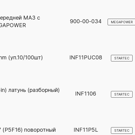
передней МАЗ с
900-00-034
MEGAPOWER
MEGAPOWER
m (уп.10/100шт)
INF11PUC08
STARTEC
in) латунь (разборный)
INF1106
STARTEC
° (P5F16) поворотный
INF11P5L
STARTEC