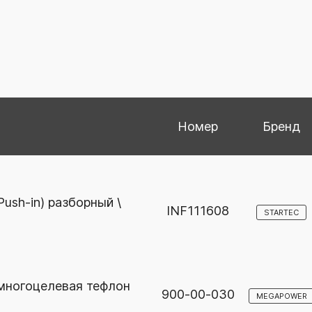
Номер
Бренд
ush-in) разборный \
INF111608
STARTEC
 многоцелевая тефлон
900-00-030
MEGAPOWER