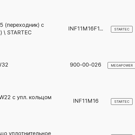
5 (переходник) с
INF11M16F1...
STARTEC
к) \ STARTEC
W32
900-00-026
MEGAPOWER
W22 с упл. кольцом
INF11M16
STARTEC
ьцо уплотнительное