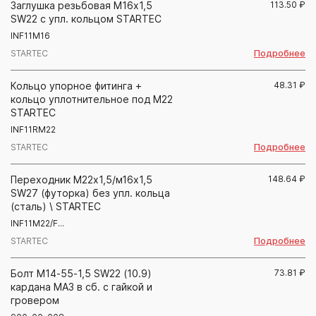
Заглушка резьбовая М16х1,5
113.50
₽
SW22 с упл. кольцом STARTEC
INF11M16
Подробнее
STARTEC
Кольцо упорное фитинга +
48.31
₽
кольцо уплотнительное под М22
STARTEC
INF11RM22
Подробнее
STARTEC
Переходник М22х1,5/м16х1,5
148.64
₽
SW27 (футорка) без упл. кольца
(сталь) \ STARTEC
INF11M22/F...
Подробнее
STARTEC
Болт М14-55-1,5 SW22 (10.9)
73.81
₽
кардана МАЗ в сб. с гайкой и
гровером