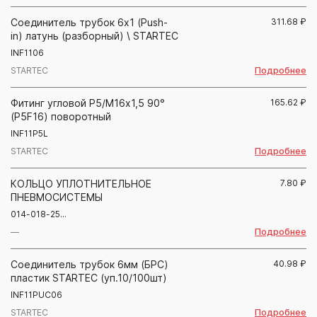
Соединитель трубок 6х1 (Push-
311.68
₽
in) латунь (разборный) \ STARTEC
INF1106
Подробнее
STARTEC
Фитинг угловой Р5/М16х1,5 90°
165.62
₽
(P5F16) поворотный
INF11P5L
Подробнее
STARTEC
КОЛЬЦО УПЛОТНИТЕЛЬНОЕ
7.80
₽
ПНЕВМОСИСТЕМЫ
014-018-25...
Подробнее
—
Соединитель трубок 6мм (БРС)
40.98
₽
пластик STARTEC (уп.10/100шт)
INF11PUC06
Подробнее
STARTEC