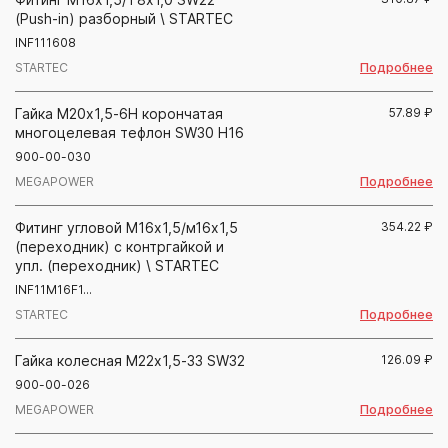
(Push-in) разборный \ STARTEC
INF111608
Подробнее
STARTEC
Гайка М20х1,5-6Н корончатая
57.89
₽
многоцелевая тефлон SW30 H16
900-00-030
Подробнее
MEGAPOWER
Фитинг угловой М16х1,5/м16х1,5
354.22
₽
(переходник) с контргайкой и
упл. (переходник) \ STARTEC
INF11M16F1...
Подробнее
STARTEC
Гайка колесная М22х1,5-33 SW32
126.09
₽
900-00-026
Подробнее
MEGAPOWER