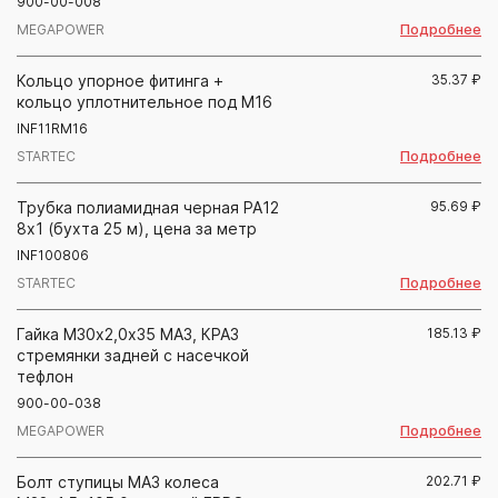
900-00-008
Подробнее
MEGAPOWER
Кольцо упорное фитинга +
35.37
₽
кольцо уплотнительное под М16
INF11RM16
Подробнее
STARTEC
Трубка полиамидная черная PA12
95.69
₽
8х1 (бухта 25 м), цена за метр
INF100806
Подробнее
STARTEC
Гайка М30х2,0х35 МАЗ, КРАЗ
185.13
₽
стремянки задней с насечкой
тефлон
900-00-038
Подробнее
MEGAPOWER
Болт ступицы МАЗ колеса
202.71
₽