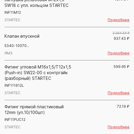
SW18 с упл. кольцом STARTEC
INF11M12
Подробнее
STARTEC
2 054.54 ₽
Клапан впускной
937.43
₽
5340-10070...
Подробнее
ЯМЗ
Фитинг угловой М16х1,5/Т12х1,5
599.95
₽
(Push-in) SW22-00 с контргайк
(разборный) STARTEC
INF111612L
Подробнее
STARTEC
Фитинг прямой пластиковый
72.19
₽
12mm (уп.10/100шт)
INF11PUC12
Подробнее
STARTEC