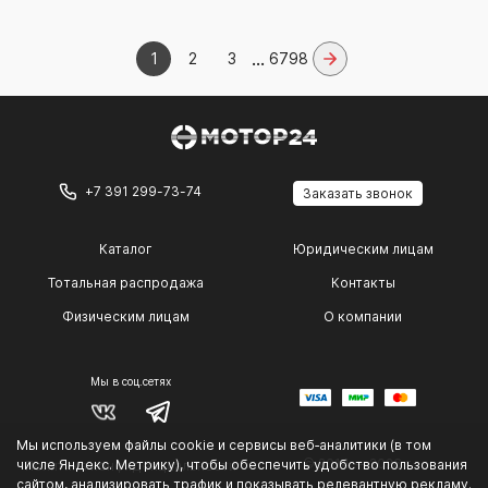
...
1
2
3
6798
+7 391 299-73-74
Заказать звонок
Каталог
Юридическим лицам
Тотальная распродажа
Контакты
Физическим лицам
О компании
Мы в соц.сетях
Мы используем файлы cookie и сервисы веб‑аналитики (в том
© 2014 — 2026 г.
числе Яндекс. Метрику), чтобы обеспечить удобство пользования
Политика конфиденциальности
.
сайтом, анализировать трафик и показывать релевантную рекламу.