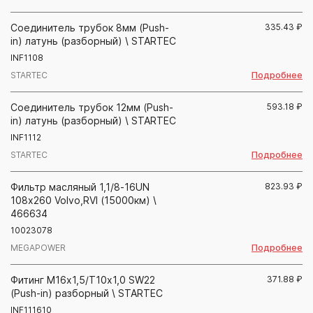
Соединитель трубок 8мм (Push-
335.43
₽
in) латунь (разборный) \ STARTEC
INF1108
Подробнее
STARTEC
Соединитель трубок 12мм (Push-
593.18
₽
in) латунь (разборный) \ STARTEC
INF1112
Подробнее
STARTEC
Фильтр масляный 1,1/8-16UN
823.93
₽
108х260 Volvo,RVI (15000км) \
466634
10023078
Подробнее
MEGAPOWER
Фитинг М16х1,5/Т10х1,0 SW22
371.88
₽
(Push-in) разборный \ STARTEC
INF111610