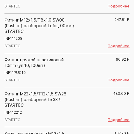
Подробнее
STARTEC
Фитинг М12х1,5/Т8х1,0 SW00
247.81
₽
(Push-in) разборный Lобщ 00мм \
STARTEC
INF111208
Подробнее
STARTEC
Фитинг прямой пластиковый
60.92
₽
10mm (уп.10/100шт)
INF11PUC10
Подробнее
STARTEC
Фитинг М22х1,5/Т12х1,5 SW28
433.60
₽
(Push-in) разборный L=33 \
STARTEC
INF112212
Подробнее
STARTEC
Заглушка резьбовая М12х1,5
107.70
₽