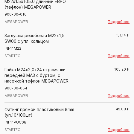
М22х1.5х105.0 длинный ЕВРО
(тефлон) MEGAPOWER
900-00-016
Подробнее
MEGAPOWER
Заглушка резьбовая М22х1,5
151.14
₽
SW00 с упл. кольцом
INF11M22
Подробнее
STARTEC
Гайка М24х2,0х24 стремянки
105.20
₽
передней МАЗ с буртом, с
насечкой тефлон MEGAPOWER
900-00-034
Подробнее
MEGAPOWER
Фитинг прямой пластиковый 8mm
45.08
₽
(уп.10/100шт)
INF11PUC08
Подробнее
STARTEC