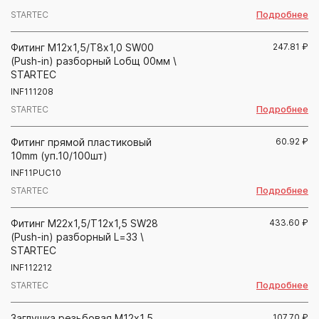
Подробнее
STARTEC
Фитинг М12х1,5/Т8х1,0 SW00
247.81
₽
(Push-in) разборный Lобщ 00мм \
STARTEC
INF111208
Подробнее
STARTEC
Фитинг прямой пластиковый
60.92
₽
10mm (уп.10/100шт)
INF11PUC10
Подробнее
STARTEC
Фитинг М22х1,5/Т12х1,5 SW28
433.60
₽
(Push-in) разборный L=33 \
STARTEC
INF112212
Подробнее
STARTEC
Заглушка резьбовая М12х1,5
107.70
₽