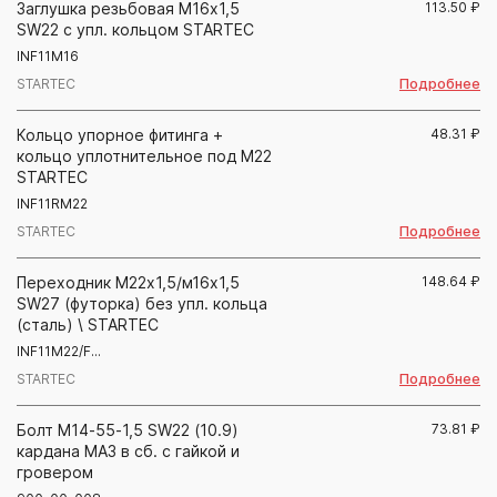
Заглушка резьбовая М16х1,5
113.50
₽
SW22 с упл. кольцом STARTEC
INF11M16
Подробнее
STARTEC
Кольцо упорное фитинга +
48.31
₽
кольцо уплотнительное под М22
STARTEC
INF11RM22
Подробнее
STARTEC
Переходник М22х1,5/м16х1,5
148.64
₽
SW27 (футорка) без упл. кольца
(сталь) \ STARTEC
INF11M22/F...
Подробнее
STARTEC
Болт М14-55-1,5 SW22 (10.9)
73.81
₽
кардана МАЗ в сб. с гайкой и
гровером