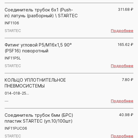
Соединитель трубок 6х1 (Push-
311.68
₽
in) латунь (разборный) \ STARTEC
INF1106
Подробнее
STARTEC
Фитинг угловой Р5/М16х1,5 90°
165.62
₽
(P5F16) поворотный
INF11P5L
Подробнее
STARTEC
КОЛЬЦО УПЛОТНИТЕЛЬНОЕ
7.80
₽
ПНЕВМОСИСТЕМЫ
014-018-25...
Подробнее
—
Соединитель трубок 6мм (БРС)
40.98
₽
пластик STARTEC (уп.10/100шт)
INF11PUC06
Подробнее
STARTEC