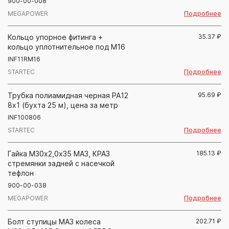
900-00-008
Подробнее
MEGAPOWER
Кольцо упорное фитинга +
35.37
₽
кольцо уплотнительное под М16
INF11RM16
Подробнее
STARTEC
Трубка полиамидная черная PA12
95.69
₽
8х1 (бухта 25 м), цена за метр
INF100806
Подробнее
STARTEC
Гайка М30х2,0х35 МАЗ, КРАЗ
185.13
₽
стремянки задней с насечкой
тефлон
900-00-038
Подробнее
MEGAPOWER
Болт ступицы МАЗ колеса
202.71
₽