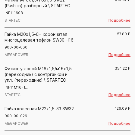
(Push-in) разборный \ STARTEC
INF111608
Подробнее
STARTEC
Гайка М20х1,5-6Н корончатая
57.89
₽
многоцелевая тефлон SW30 H16
900-00-030
Подробнее
MEGAPOWER
Фитинг угловой М16х1,5/м16х1,5
354.22
₽
(переходник) с контргайкой и
упл. (переходник) \ STARTEC
INF11M16F1...
Подробнее
STARTEC
Гайка колесная М22х1,5-33 SW32
126.09
₽
900-00-026
Подробнее
MEGAPOWER