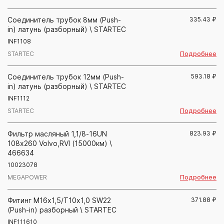
Соединитель трубок 8мм (Push-
335.43
₽
in) латунь (разборный) \ STARTEC
INF1108
Подробнее
STARTEC
Соединитель трубок 12мм (Push-
593.18
₽
in) латунь (разборный) \ STARTEC
INF1112
Подробнее
STARTEC
Фильтр масляный 1,1/8-16UN
823.93
₽
108х260 Volvo,RVI (15000км) \
466634
10023078
Подробнее
MEGAPOWER
Фитинг М16х1,5/Т10х1,0 SW22
371.88
₽
(Push-in) разборный \ STARTEC
INF111610