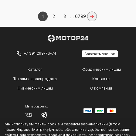
...
1
2
3
6799
+7 391 299-73-74
Заказать звонок
Каталог
Юридическим лицам
Тотальная распродажа
Контакты
Физическим лицам
О компании
Мы в соц.сетях
Мы используем файлы cookie и сервисы веб‑аналитики (в том
© 2014 — 2026 г.
числе Яндекс. Метрику), чтобы обеспечить удобство пользования
Политика конфиденциальности
.
сайтом, анализировать трафик и показывать релевантную рекламу.