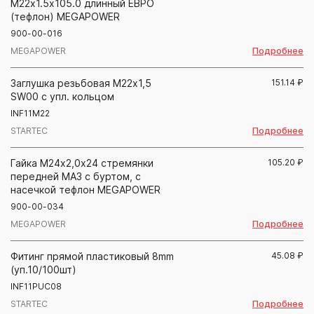
М22х1.5х105.0 длинный ЕВРО
(тефлон) MEGAPOWER
900-00-016
Подробнее
MEGAPOWER
Заглушка резьбовая М22х1,5
151.14
₽
SW00 с упл. кольцом
INF11M22
Подробнее
STARTEC
Гайка М24х2,0х24 стремянки
105.20
₽
передней МАЗ с буртом, с
насечкой тефлон MEGAPOWER
900-00-034
Подробнее
MEGAPOWER
Фитинг прямой пластиковый 8mm
45.08
₽
(уп.10/100шт)
INF11PUC08
Подробнее
STARTEC