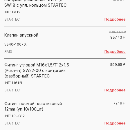
SW18 с упл. кольцом STARTEC
INF11M12
Подробнее
STARTEC
2 054.54 ₽
Клапан впускной
937.43
₽
5340-10070...
Подробнее
ЯМЗ
Фитинг угловой М16х1,5/Т12х1,5
599.95
₽
(Push-in) SW22-00 с контргайк
(разборный) STARTEC
INF111612L
Подробнее
STARTEC
Фитинг прямой пластиковый
72.19
₽
12mm (уп.10/100шт)
INF11PUC12
Подробнее
STARTEC