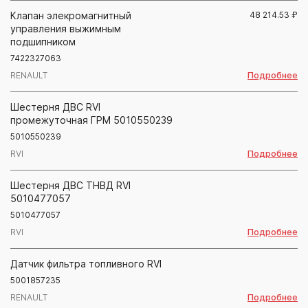
Клапан элекромагнитный
48 214.53
₽
управления выжимным
подшипником
7422327063
Подробнее
RENAULT
Шестерня ДВС RVI
промежуточная ГРМ 5010550239
5010550239
Подробнее
RVI
Шестерня ДВС ТНВД RVI
5010477057
5010477057
Подробнее
RVI
Датчик фильтра топливного RVI
5001857235
Подробнее
RENAULT