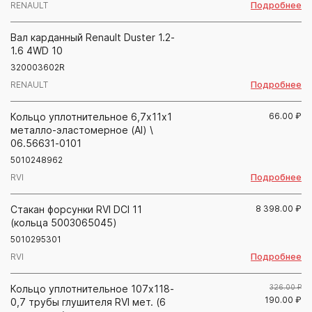
Подробнее
RENAULT
Вал карданный Renault Duster 1.2-
1.6 4WD 10
320003602R
Подробнее
RENAULT
Кольцо уплотнительное 6,7x11x1
66.00
₽
металло-эластомерное (Al) \
06.56631-0101
5010248962
Подробнее
RVI
Стакан форсунки RVI DCI 11
8 398.00
₽
(кольца 5003065045)
5010295301
Подробнее
RVI
Кольцо уплотнительное 107х118-
326.00 ₽
190.00
₽
0,7 трубы глушителя RVI мет. (6