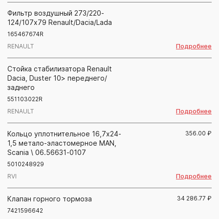
Фильтр воздушный 273/220-
124/107х79 Renault/Dacia/Lada
165467674R
Подробнее
RENAULT
Стойка стабилизатора Renault
Dacia, Duster 10> переднего/
заднего
551103022R
Подробнее
RENAULT
Кольцо уплотнительное 16,7х24-
356.00
₽
1,5 метало-эластомерное MAN,
Scania \ 06.56631-0107
5010248929
Подробнее
RVI
Клапан горного тормоза
34 286.77
₽
7421596642