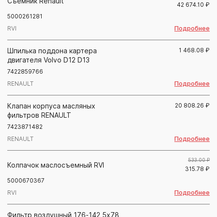
Съемник Renault
42 674.10
₽
5000261281
Подробнее
RVI
Шпилька поддона картера
1 468.08
₽
двигателя Volvo D12 D13
7422859766
Подробнее
RENAULT
Клапан корпуса масляных
20 808.26
₽
фильтров RENAULT
7423871482
Подробнее
RENAULT
533.00 ₽
Колпачок маслосъемный RVI
315.78
₽
5000670367
Подробнее
RVI
Фильтр воздушный 176-142,5х78