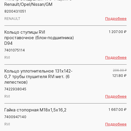
Renault/Opel/Nissan/GM
8200431051
Подробнее
RENAULT
Кольцо ступицы RVI
1 207.00
₽
проставочное (блок-подшипника)
D94
7401075114
Подробнее
RVI
Кольцо уплотнительное 131х142-
206.00 ₽
121.80
₽
0,7 трубы глушителя RVI мет. (6
лепестков)
7422938045
Подробнее
RVI
Гайка стопорная M18х1,5х16,2
1 667.00
₽
7400947140
Подробнее
RVI