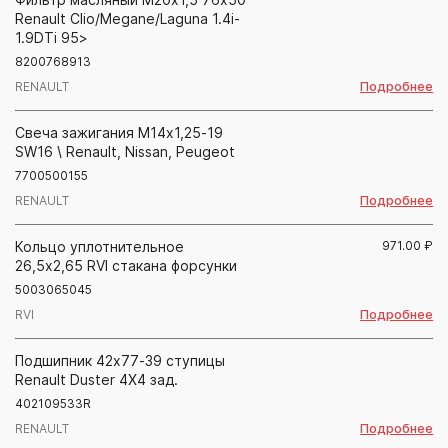
Renault Clio/Megane/Laguna 1.4i-
1.9DTi 95>
8200768913
Подробнее
RENAULT
Свеча зажигания М14х1,25-19
SW16 \ Renault, Nissan, Peugeot
7700500155
Подробнее
RENAULT
Кольцо уплотнительное
971.00
₽
26,5х2,65 RVI стакана форсунки
5003065045
Подробнее
RVI
Подшипник 42х77-39 ступицы
Renault Duster 4X4 зад.
402109533R
Подробнее
RENAULT