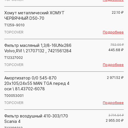
Хомут металлический ХОМУТ
22.10
₽
ЧЕРВЯЧНЫЙ D50-70
T1259-9010
Подробнее
TOPCOVER
Фильтр масляный 1,3/8-16UNх286
752.00 ₽
445.68
₽
Volvo,RVI \ 21707132 , 7421561284
T12327002
Подробнее
TOPCOVER
Амортизатор 0/0 545-870
2 971.52
₽
20х105/24x55 MAN TGA перед 4
оси \ 81.43702-6078
T00053001
Подробнее
TOPCOVER
Фильтр воздушный 410-303/170
3 714.54 ₽
2 955.00
₽
Scania 4