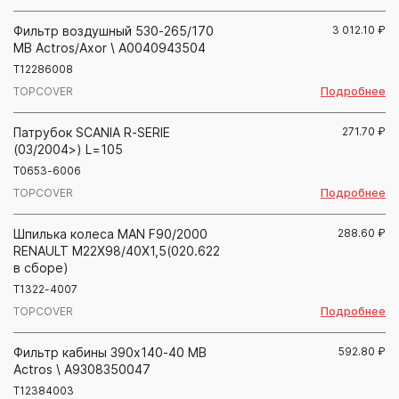
Фильтр воздушный 530-265/170
3 012.10
₽
MB Actros/Axor \ A0040943504
T12286008
Подробнее
TOPCOVER
Патрубок SCANIA R-SERIE
271.70
₽
(03/2004>) L=105
T0653-6006
Подробнее
TOPCOVER
Шпилька колеса MAN F90/2000
288.60
₽
RENAULT M22X98/40X1,5(020.622
в сборе)
T1322-4007
Подробнее
TOPCOVER
Фильтр кабины 390х140-40 MB
592.80
₽
Actros \ A9308350047
T12384003