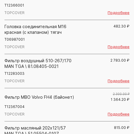
T12366001
Подробнее
TOPCOVER
Головка соединительная М16
482.30
₽
красная (с клапаном) тягач
T06987001
Подробнее
TOPCOVER
Фильтр воздушный 510-267/170
2 783.00
₽
MAN ТGА \ 81.08405-0021
T12283003
Подробнее
TOPCOVER
2 300.00 ₽
Фильтр МВО Volvo FH4 (байонет)
1 364.20
₽
T12367004
Подробнее
TOPCOVER
Фильтр масляный 202х121/57
815.00
₽
MAN TGA \ 51.05504-0107 _