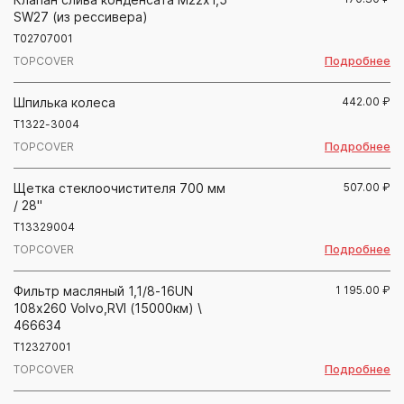
SW27 (из рессивера)
T02707001
Подробнее
TOPCOVER
Шпилька колеса
442.00
₽
T1322-3004
Подробнее
TOPCOVER
Щетка стеклоочистителя 700 мм
507.00
₽
/ 28"
T13329004
Подробнее
TOPCOVER
Фильтр масляный 1,1/8-16UN
1 195.00
₽
108х260 Volvo,RVI (15000км) \
466634
T12327001
Подробнее
TOPCOVER