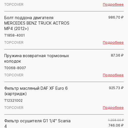
Подробнее
TOPCOVER
Болт поддона двигателя
986.70
₽
MERCEDES BENZ TRUCK ACTROS
MP4 (2012>)
T1858-4001
Подробнее
TOPCOVER
Пружина возвратная тормозных
87.36
₽
колодок
T0068-8007
Подробнее
TOPCOVER
Фильтр масляный DAF XF Euro 6
925.73
₽
(картридж)
T12321002
Подробнее
TOPCOVER
Фильтр осушителя G1 1/4" Scania
1 258.00 ₽
746.06
₽
4