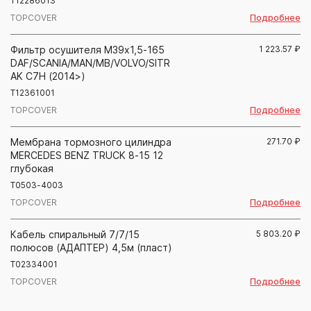
T12286013
Подробнее
TOPCOVER
Фильтр осушителя М39х1,5-165
1 223.57
₽
DAF/SCANIA/MAN/MB/VOLVO/SITR
AK C7H (2014>)
T12361001
Подробнее
TOPCOVER
Мембрана тормозного цилиндра
271.70
₽
MERCEDES BENZ TRUCK 8-15 12
глубокая
T0503-4003
Подробнее
TOPCOVER
Кабель спиральный 7/7/15
5 803.20
₽
полюсов (АДАПТЕР) 4,5м (пласт)
T02334001
Подробнее
TOPCOVER