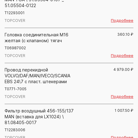
51.05504-0122
T12293001
Подробнее
TOPCOVER
Головка соединительная М16
360.10
₽
желтая (с клапаном) тягач
T06987002
Подробнее
TOPCOVER
Провод перекидной
4 979.00
₽
VOLVO/DAF/MAN/IVECO/SCANIA
EBS 24\7 с пласт. штекерами
T0771-7005
Подробнее
TOPCOVER
Фильтр воздушный 456-155/137
1 007.50
₽
MAN (вставка для LX1024) \
81.08405-0017
T12283006
Подробнее
TOPCOVER