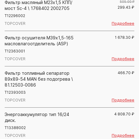
Фильтр масляный М23x1,5 КПП/
505.00 ₽
299.43
₽
мост Sc-4 \ 1768402 2002705
T12296002
Подробнее
TOPCOVER
Фильтр осушителя М39х1,5-165
1 678.30
₽
масловлагоотделитель (ASP)
T12363001
Подробнее
TOPCOVER
Фильтр топливный сепаратор
466.70
₽
89х89-54 MAN без подогрева \
81.12503-0086
T12393003
Подробнее
TOPCOVER
Энергоаккумулятор тип 16/24
4 808.70
₽
диск.
T13388002
Подробнее
TOPCOVER