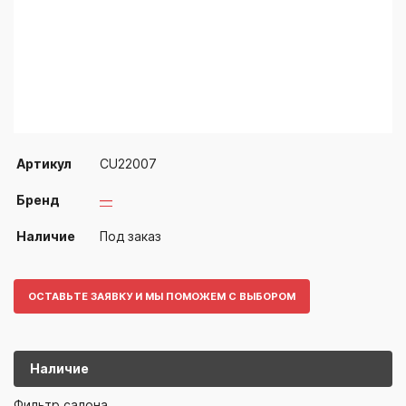
Артикул
CU22007
Бренд
—
Наличие
Под заказ
ОСТАВЬТЕ ЗАЯВКУ И МЫ ПОМОЖЕМ С ВЫБОРОМ
Наличие
CU22007
—
Фильтр салона