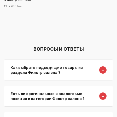
CU22007
—
Артикул/Бренд
Наименование
Поставщик/Склад
Наличи
ВОПРОСЫ И ОТВЕТЫ
Как выбрать подходящие товары из
＋
раздела Фильтр салона ?
Есть ли оригинальные и аналоговые
＋
позиции в категории Фильтр салона ?