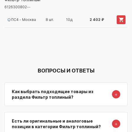
6126300802
—
Артикул/Бренд
Наименование
Поставщик/Склад
Наличи
ПС4 - Москва
8 шт.
10д
2 402 ₽
ВОПРОСЫ И ОТВЕТЫ
Как выбрать подходящие товары из
＋
раздела Фильтр топлиный?
Есть ли оригинальные и аналоговые
＋
позиции в категории Фильтр топлиный?