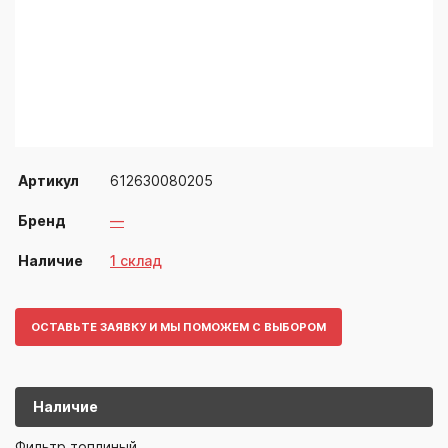
Артикул
612630080205
Бренд
—
Наличие
1 склад
ОСТАВЬТЕ ЗАЯВКУ И МЫ ПОМОЖЕМ С ВЫБОРОМ
Наличие
6126300802
—
Фильтр топлиный