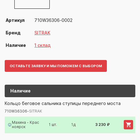
Артикул
710W36306-0002
Бренд
SITRAK
Наличие
1 склад
ОСТАВЬТЕ ЗАЯВКУ И МЫ ПОМОЖЕМ С ВЫБОРОМ
Наличие
710W36306-
SITRAK
Кольцо беговое сальника ступицы переднего моста
710W36306-
SITRAK
Артикул/Бренд
Наименование
Поставщик/Склад
Наличи
Махина - Крас
1 шт.
1д
3 230 ₽
ноярск