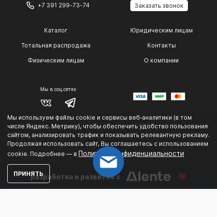
+7 391 299-73-74
Заказать звонок
Каталог
Юридическим лицам
Тотальная распродажа
Контакты
Физическим лицам
О компании
Мы в соц.сетях
Мы используем файлы cookie и сервисы веб‑аналитики (в том
© 2014 — 2026 г.
числе Яндекс. Метрику), чтобы обеспечить удобство пользования
Политика конфиденциальности
сайтом, анализировать трафик и показывать релевантную рекламу.
.
Продолжая использовать сайт, Вы соглашаетесь с использованием
Политике конфиденциальности
cookie. Подробнее — в
ПРИНЯТЬ
разработка и развитие с
Could not connect to the reCAPTCHA service. Please
check your internet connection and reload to get a