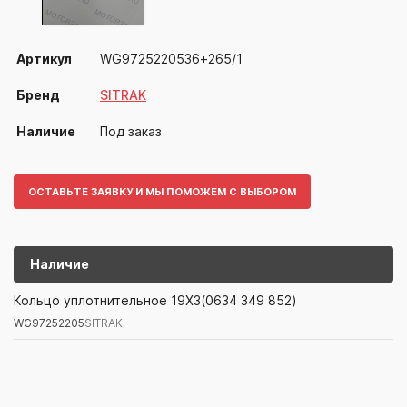
Артикул
WG9725220536+265/1
Бренд
SITRAK
Наличие
Под заказ
ОСТАВЬТЕ ЗАЯВКУ И МЫ ПОМОЖЕМ С ВЫБОРОМ
Наличие
WG97252205
SITRAK
Кольцо уплотнительное 19X3(0634 349 852)
WG97252205
SITRAK
Артикул/Бренд
Наименование
Поставщик/Склад
Наличи