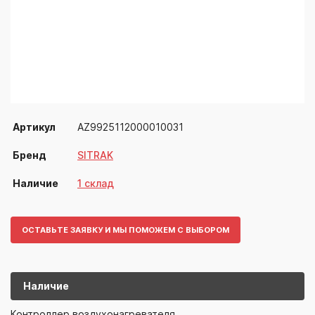
Артикул
AZ9925112000010031
Бренд
SITRAK
Наличие
1 склад
ОСТАВЬТЕ ЗАЯВКУ И МЫ ПОМОЖЕМ С ВЫБОРОМ
Наличие
AZ99251120
SITRAK
Контроллер воздухонагревателя