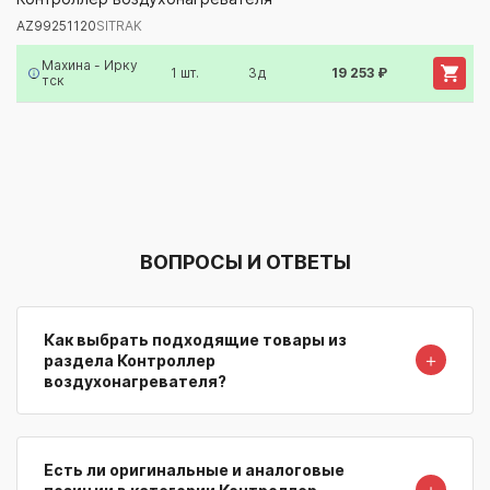
AZ99251120
SITRAK
Артикул/Бренд
Наименование
Поставщик/Склад
Наличи
Махина - Ирку
1 шт.
3д
19 253 ₽
тск
ВОПРОСЫ И ОТВЕТЫ
Как выбрать подходящие товары из
＋
раздела Контроллер
воздухонагревателя?
Есть ли оригинальные и аналоговые