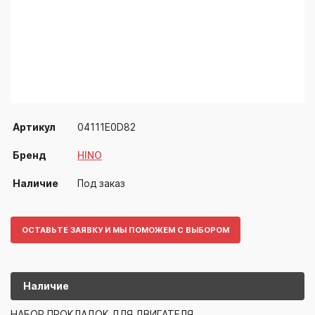
Артикул
04111E0D82
Бренд
HINO
Наличие
Под заказ
ОСТАВЬТЕ ЗАЯВКУ И МЫ ПОМОЖЕМ С ВЫБОРОМ
Наличие
04111E0D82
HINO
НАБОР ПРОКЛАДОК ДЛЯ ДВИГАТЕЛЯ