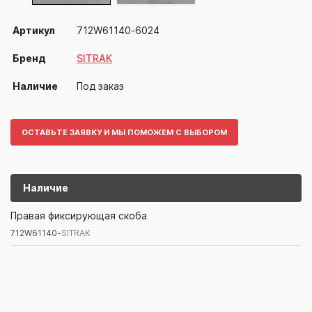
Артикул
712W61140-6024
Бренд
SITRAK
Наличие
Под заказ
ОСТАВЬТЕ ЗАЯВКУ И МЫ ПОМОЖЕМ С ВЫБОРОМ
Наличие
712W61140-
SITRAK
Правая фиксирующая скоба
712W61140-
SITRAK
Артикул/Бренд
Наименование
Поставщик/Склад
Наличи