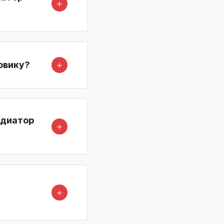
＋
＋
овику?
адиатор
＋
＋