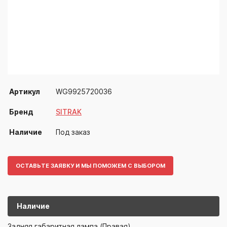
Артикул
WG9925720036
Бренд
SITRAK
Наличие
Под заказ
ОСТАВЬТЕ ЗАЯВКУ И МЫ ПОМОЖЕМ С ВЫБОРОМ
Наличие
WG99257200
SITRAK
Задняя габаритная лампа (Правая)