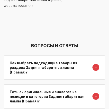
WG99257200
SITRAK
Артикул/Бренд
Наименование
Поставщик/Склад
Наличи
ВОПРОСЫ И ОТВЕТЫ
Как выбрать подходящие товары из
＋
раздела Задняя габаритная лампа
(Правая)?
Есть ли оригинальные и аналоговые
＋
позиции в категории Задняя габаритная
лампа (Правая)?