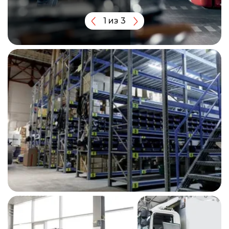
1
из
3