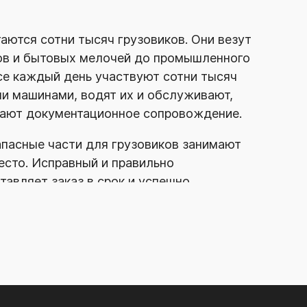
аются сотни тысяч грузовиков. Они везут
тов и бытовых мелочей до промышленного
се каждый день участвуют сотни тысяч
и машинами, водят их и обслуживают,
вают документационное сопровождение.
апасные части для грузовиков занимают
есто. Исправный и правильно
авляет заказ в срок и успешно
зовами.
ричастными к большой и важной системе.
асти в Красноярске с 2002 года. Почти
остижениями: в 2009 году мы стали
в
2011-м
— Hino, в
2013-м
— DAF,
В 2014 году открыли филиал в Абакане,