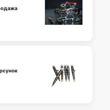
родажа
рсунок