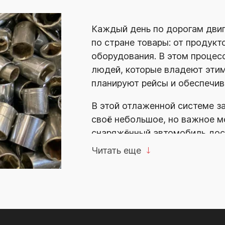
Каждый день по дорогам двиг
по стране товары: от продук
оборудования. В этом процес
людей, которые владеют этим
планируют рейсы и обеспечи
В этой отлаженной системе з
своё небольшое, но важное м
снаряжённый автомобиль дост
справляется с дорожными вы
Читать еще
Мы в
«Мотор-24»
рады быть п
Мы поставляем грузовые запч
каждый год отмечен новыми д
официальным дилером MAN, 
в
2020-м
—
Mercedes-Benz
. 