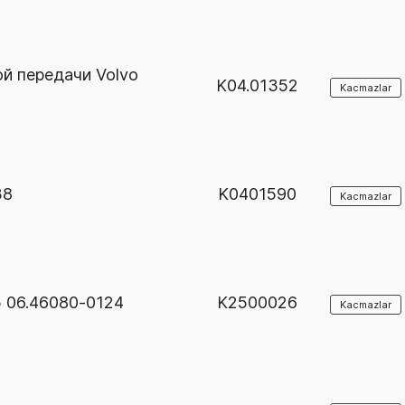
й передачи Volvo
K04.01352
Kacmazlar
38
K0401590
Kacmazlar
 06.46080-0124
K2500026
Kacmazlar