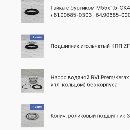
Гайка с буртиком М55х1,5-С
\ 81.90685-0303_ 64.90685-00
Акция
Подшипник игольчатый КПП ZF
Насос водяной RVI Prem/Kerax 
упл. кольцом) без корпуса
Акция
Конич. роликовый подшипник 