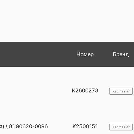
Номер
Бренд
K2600273
Kacmazlar
) \ 81.90620-0096
K2500151
Kacmazlar