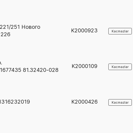
221/251 Нового
K2000923
Kacmazlar
2226
.
K2000109
Kacmazlar
 1677435 81.32420-028
 1316232019
K2000426
Kacmazlar