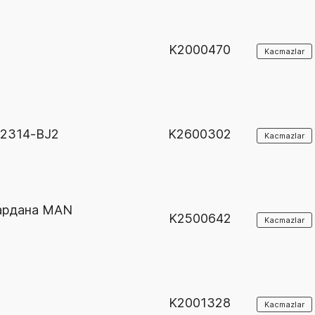
K2000470
Kacmazlar
32314-BJ2
K2600302
Kacmazlar
кардана MAN
K2500642
Kacmazlar
K2001328
Kacmazlar