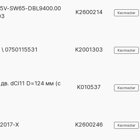
К45V-SW65-DBL9400.00
K2600214
Kacmazlar
03
 \ 0750115531
K2001303
Kacmazlar
дв. dCi11 D=124 мм (с
K010537
Kacmazlar
32017-X
K2600246
Kacmazlar