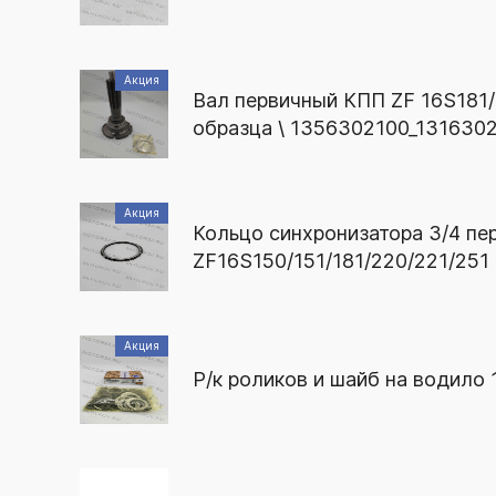
Акция
Вал первичный КПП ZF 16S181/
образца \ 1356302100_131630
Акция
Кольцо синхронизатора 3/4 пер
ZF16S150/151/181/220/221/251
Акция
Р/к роликов и шайб на водило