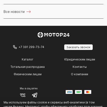
Все новости
+7 391 299-73-74
Заказать звонок
Каталог
Юридическим лицам
Тотальная распродажа
Контакты
Физическим лицам
О компании
Мы в соц.сетях
Мы используем файлы cookie и сервисы веб‑аналитики (в том
© 2014 — 2026 г.
числе Яндекс. Метрику), чтобы обеспечить удобство пользования
Политика конфиденциальности