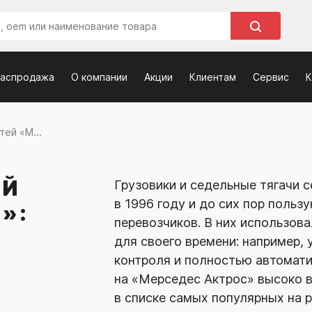
распродажа
О компании
Акции
Клиентам
Сервис
К
тей «М...
ЕЙ
Грузовики и седельные тягачи 
в 1996 году и до сих пор поль
»:
перевозчиков. В них использов
для своего времени: например,
контроля и полностью автомат
на «Мерседес Актрос» высоко в
в списке самых популярных на р