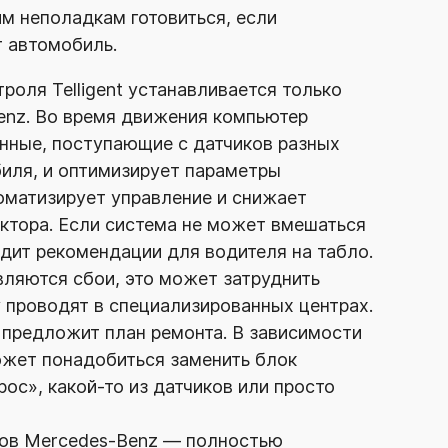
им неполадкам готовиться, если
т автомобиль.
роля Telligent устанавливается только
enz
. Во время движения компьютер
нные, поступающие с датчиков разных
биля, и оптимизирует параметры
томатизирует управление и снижает
ктора. Если система не может вмешаться
одит рекомендации для водителя на табло.
вляются сбои, это может затруднить
 проводят в специализированных центрах.
 предложит план ремонта. В зависимости
ожет понадобиться заменить блок
рос»,
какой-то
из датчиков или просто
ков
Mercedes-Benz
— полностью