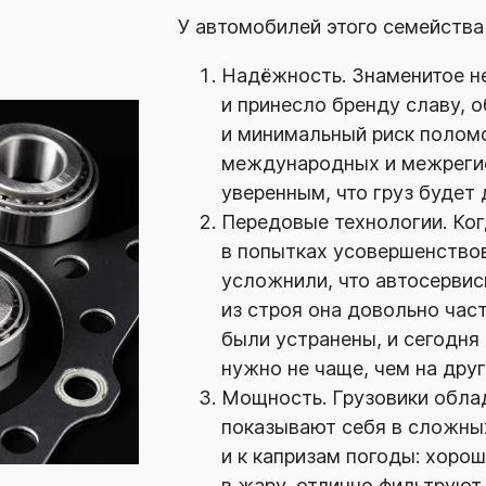
У автомобилей этого семейства
Надёжность. Знаменитое не
и принесло бренду славу, 
и минимальный риск поломо
международных и межрегио
уверенным, что груз будет 
Передовые технологии.
Ког
в попытках усовершенство
усложнили, что автосервис
из строя она довольно час
были устранены, и сегодня
нужно не чаще, чем на дру
Мощность. Грузовики обла
показывают себя в сложны
и к капризам погоды: хорош
в жару, отлично фильтруют