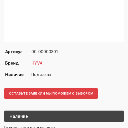
Артикул
00-00000301
Бренд
HYVA
Наличие
Под заказ
ОСТАВЬТЕ ЗАЯВКУ И МЫ ПОМОЖЕМ С ВЫБОРОМ
Наличие
00-0000030
HYVA
Гидровывод в комплекте