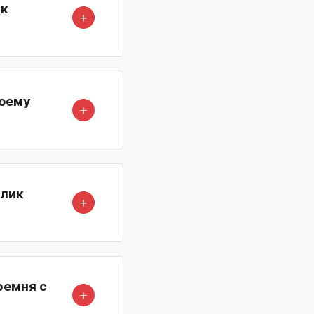
ик
＋
моему
＋
олик
＋
ремня с
＋