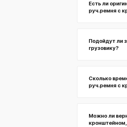
Есть ли ориги
руч.ремня с 
Подойдут ли з
грузовику?
Сколько време
руч.ремня с 
Можно ли верн
кронштейном,