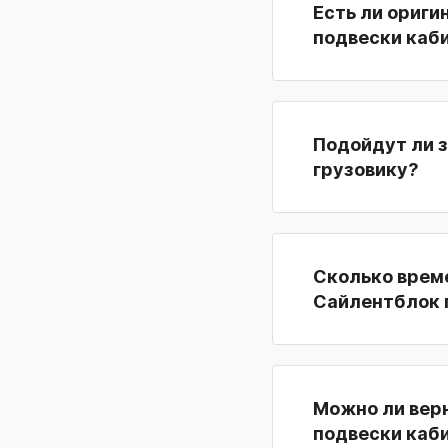
Есть ли ориги
подвески каб
Подойдут ли 
грузовику?
Сколько време
Сайлентблок 
Можно ли вер
подвески каби