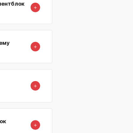
йлентблок
＋
оему
＋
＋
лок
＋