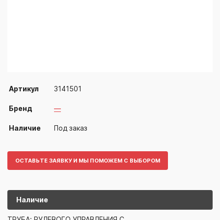
Артикул
3141501
Бренд
—
Наличие
Под заказ
ОСТАВЬТЕ ЗАЯВКУ И МЫ ПОМОЖЕМ С ВЫБОРОМ
Наличие
3141501
—
ТРУБА: РУЛЕВОГО УПРАВЛЕНИЯ С