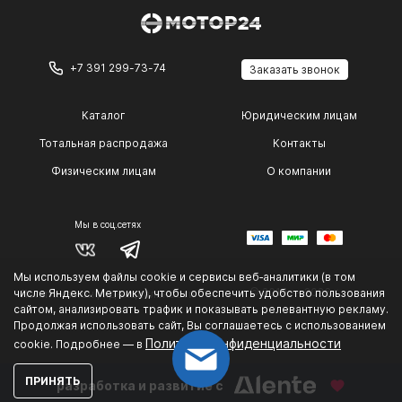
+7 391 299-73-74
Заказать звонок
Каталог
Юридическим лицам
Тотальная распродажа
Контакты
Физическим лицам
О компании
Мы в соц.сетях
Мы используем файлы cookie и сервисы веб‑аналитики (в том
© 2014 — 2026 г.
числе Яндекс. Метрику), чтобы обеспечить удобство пользования
Политика конфиденциальности
.
сайтом, анализировать трафик и показывать релевантную рекламу.
Продолжая использовать сайт, Вы соглашаетесь с использованием
Политике конфиденциальности
cookie. Подробнее — в
ПРИНЯТЬ
разработка и развитие с