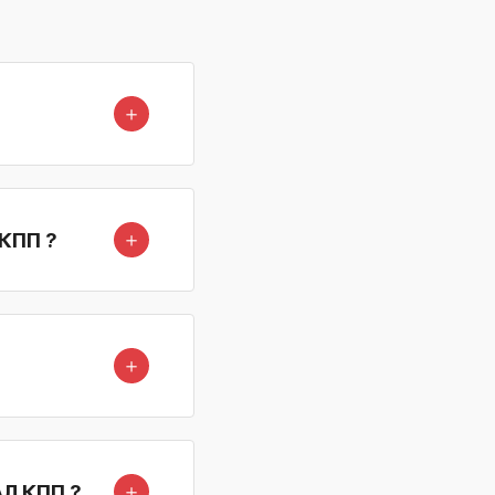
＋
＋
 КПП ?
＋
＋
АЛ КПП ?