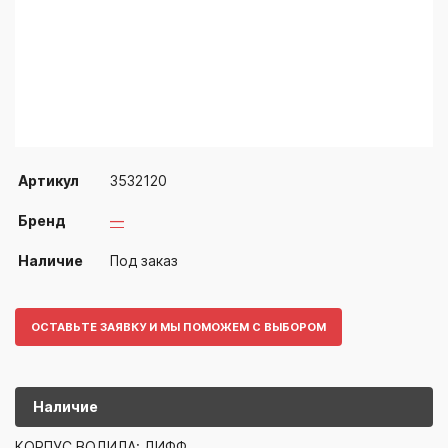
Артикул
3532120
Бренд
—
Наличие
Под заказ
ОСТАВЬТЕ ЗАЯВКУ И МЫ ПОМОЖЕМ С ВЫБОРОМ
Наличие
3532120
—
КОРПУС ВОДИЛА: ДИФФ.