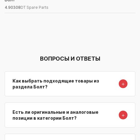
4.90308
DT Spare Parts
Артикул/Бренд
Наименование
Поставщик/Склад
Наличи
ВОПРОСЫ И ОТВЕТЫ
Как выбрать подходящие товары из
＋
раздела Болт?
Есть ли оригинальные и аналоговые
＋
позиции в категории Болт?