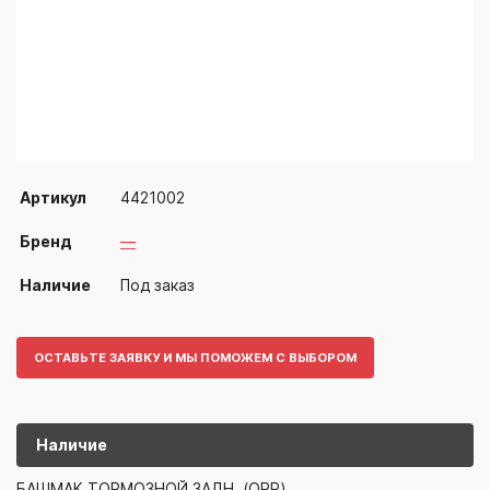
Артикул
4421002
Бренд
—
Наличие
Под заказ
ОСТАВЬТЕ ЗАЯВКУ И МЫ ПОМОЖЕМ С ВЫБОРОМ
Наличие
4421002
—
БАШМАК ТОРМОЗНОЙ ЗАДН. (OPP)