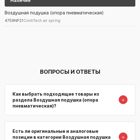
Наличие
4759NP21
ContiTech air spring
Воздушная подушка (опора пневматическая)
4759NP21
ContiTech air spring
Артикул/Бренд
Наименование
Поставщик/Склад
Наличи
ВОПРОСЫ И ОТВЕТЫ
Как выбрать подходящие товары из
＋
раздела Воздушная подушка (опора
пневматическая)?
Есть ли оригинальные и аналоговые
＋
позиции в категории Воздушная подушка