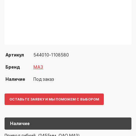
Артикул
544010-1108580
Бренд
МАЗ
Наличие
Под заказ
ОСТАВЬТЕ ЗАЯВКУ И МЫ ПОМОЖЕМ С ВЫБОРОМ
Наличие
544010-110
МАЗ
Привод гибкий, (2455мм, ОАО МАЗ)