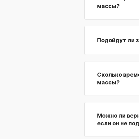
массы?
Подойдут ли з
Сколько време
массы?
Можно ли верн
если он не по