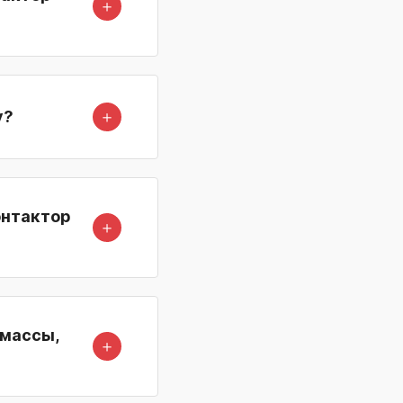
＋
＋
у?
онтактор
＋
 массы,
＋