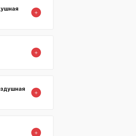
душная
＋
＋
оздушная
＋
＋