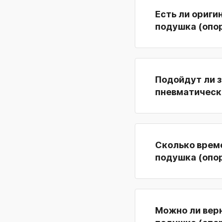
Есть ли ориги
подушка (опо
Подойдут ли 
пневматическа
Сколько врем
подушка (опо
Можно ли вер