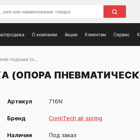
распродажа
О компании
Акции
Клиентам
Сервис
К
ная подушка (о...
А (ОПОРА ПНЕВМАТИЧЕСК
Артикул
716N
Бренд
ContiTech air spring
Наличие
Под заказ