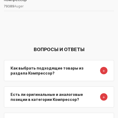
79389
Auger
Артикул/Бренд
Наименование
Поставщик/Склад
Наличи
ВОПРОСЫ И ОТВЕТЫ
Как выбрать подходящие товары из
＋
раздела Компрессор?
Есть ли оригинальные и аналоговые
＋
позиции в категории Компрессор?