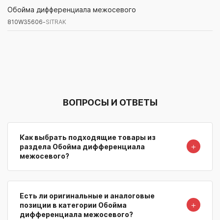
810W35606-
SITRAK
Обойма дифференциала межосевого
810W35606-
SITRAK
Артикул/Бренд
Наименование
Поставщик/Склад
Наличи
ВОПРОСЫ И ОТВЕТЫ
Как выбрать подходящие товары из
＋
раздела Обойма дифференциала
межосевого?
Есть ли оригинальные и аналоговые
＋
позиции в категории Обойма
дифференциала межосевого?