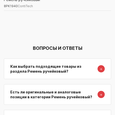
8PK1940
ContiTech
Артикул/Бренд
Наименование
Поставщик/Склад
Наличи
ВОПРОСЫ И ОТВЕТЫ
Как выбрать подходящие товары из
＋
раздела Ремень ручейковый?
Есть ли оригинальные и аналоговые
＋
позиции в категории Ремень ручейковый?