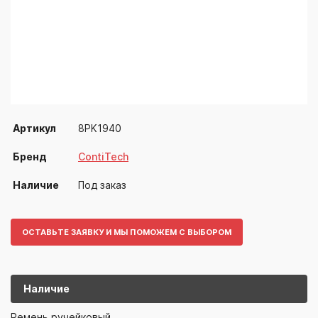
Артикул
8PK1940
Бренд
ContiTech
Наличие
Под заказ
ОСТАВЬТЕ ЗАЯВКУ И МЫ ПОМОЖЕМ С ВЫБОРОМ
Наличие
8PK1940
ContiTech
Ремень ручейковый