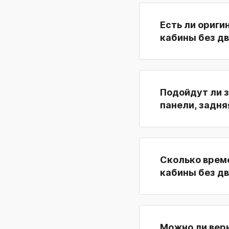
Есть ли ориги
кабины без дв
Подойдут ли з
панели, задня
Сколько време
кабины без дв
Можно ли верн