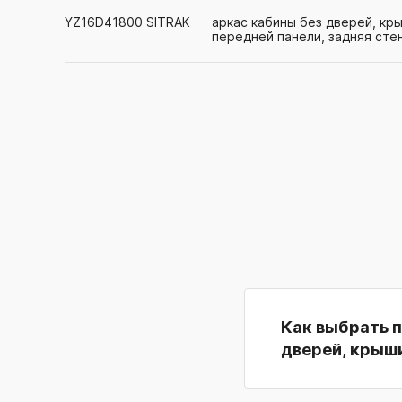
YZ16D41800
SITRAK
аркас кабины без дверей, кр
передней панели, задняя стен
Как выбрать 
дверей, крыши