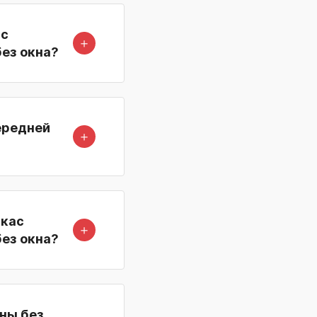
ас
＋
без окна?
ередней
＋
ркас
＋
без окна?
ины без