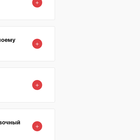
＋
моему
＋
＋
овочный
＋