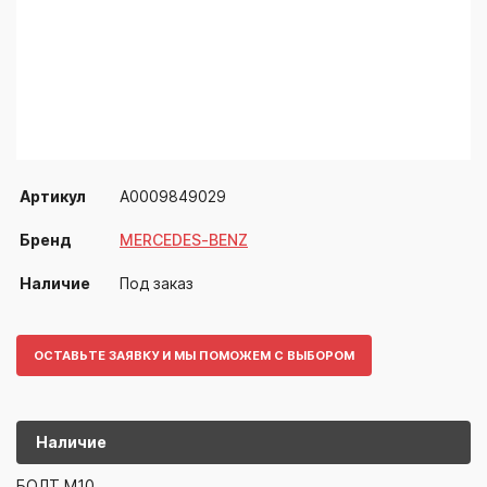
Артикул
A0009849029
Бренд
MERCEDES-BENZ
Наличие
Под заказ
ОСТАВЬТЕ ЗАЯВКУ И МЫ ПОМОЖЕМ С ВЫБОРОМ
Наличие
A000984902
MERCEDES-BENZ
БОЛТ М10.