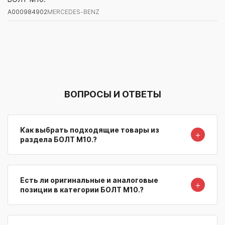
A000984902
MERCEDES-BENZ
Артикул/Бренд
Наименование
Поставщик/Склад
Наличи
ВОПРОСЫ И ОТВЕТЫ
Как выбрать подходящие товары из
＋
раздела БОЛТ М10.?
Есть ли оригинальные и аналоговые
＋
позиции в категории БОЛТ М10.?