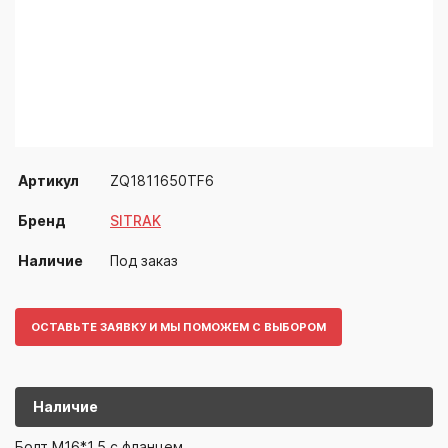
Артикул
ZQ1811650TF6
Бренд
SITRAK
Наличие
Под заказ
ОСТАВЬТЕ ЗАЯВКУ И МЫ ПОМОЖЕМ С ВЫБОРОМ
Наличие
ZQ1811650T
SITRAK
Болт М16*1.5 с фланцем