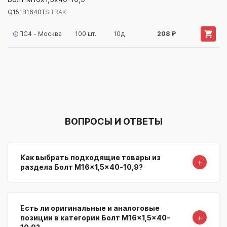
Q151B1640T
SITRAK
Артикул/Бренд
Наименование
Поставщик/Склад
Наличи
ПС4 - Москва
100 шт.
10д
208 ₽
ВОПРОСЫ И ОТВЕТЫ
Как выбрать подходящие товары из
＋
раздела Болт M16x1,5x40-10,9?
Есть ли оригинальные и аналоговые
＋
позиции в категории Болт M16x1,5x40-