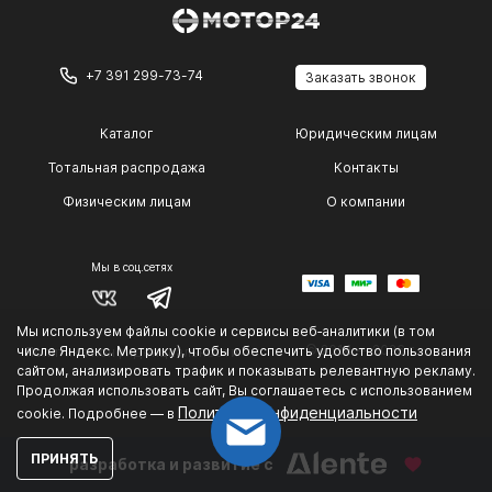
+7 391 299-73-74
Заказать звонок
Каталог
Юридическим лицам
Тотальная распродажа
Контакты
Физическим лицам
О компании
Мы в соц.сетях
Мы используем файлы cookie и сервисы веб‑аналитики (в том
© 2014 — 2026 г.
числе Яндекс. Метрику), чтобы обеспечить удобство пользования
Политика конфиденциальности
.
сайтом, анализировать трафик и показывать релевантную рекламу.
Продолжая использовать сайт, Вы соглашаетесь с использованием
Политике конфиденциальности
cookie. Подробнее — в
ПРИНЯТЬ
разработка и развитие с