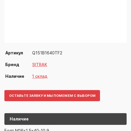
Артикул
Q151B1640TF2
Бренд
SITRAK
Наличие
1 склад
ОСТАВЬТЕ ЗАЯВКУ И МЫ ПОМОЖЕМ С ВЫБОРОМ
Наличие
Q151B1640T
SITRAK
Болт M16x1,5x40-10,9